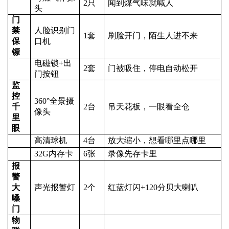
2
只
闻到煤气味就喊人
头
门
禁
人脸识别门
1
套
刷脸开门，陌生人进不来
保
口机
镖
电磁锁+出
2
套
门被吸住，停电自动松开
门按钮
监
控
360°
全景摄
千
2
台
吊天花板，一眼看全仓
像头
里
眼
高清球机
4
台
放大缩小，想看哪里点哪里
32G
内存卡
6
张
录像先存卡里
报
警
大
声光报警灯
2
个
红蓝灯闪+120分贝大喇叭
嗓
门
物