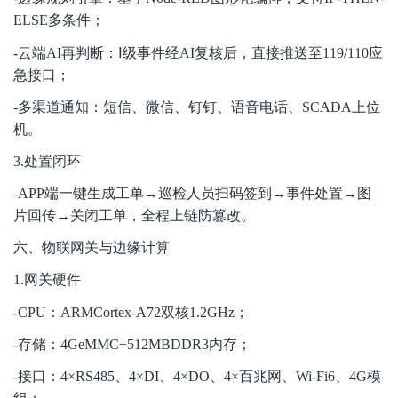
ELSE多条件；
-
云端AI再判断：Ⅰ级事件经AI复核后，直接推送至119/110应
急接口；
-
多渠道通知：短信、微信、钉钉、语音电话、SCADA上位
机。
3.
处置闭环
-APP
端一键生成工单→巡检人员扫码签到→事件处置→图
片回传→关闭工单，全程上链防篡改。
六、物联网关与边缘计算
1.
网关硬件
-CPU
：ARMCortex-A72双核1.2GHz；
-
存储：4GeMMC+512MBDDR3内存；
-
接口：4×RS485、4×DI、4×DO、4×百兆网、Wi-Fi6、4G模