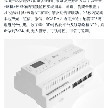
脸/刷卡/远程授权多重认证的门禁系统把好出入口；以全景
+球机+热成像的视频监控实现周界、通道、货架全覆盖；
以“边缘计算+云端AI”双重引擎驱动告警联动，0.5秒内完成
本地声光、短信、微信、SCADA四通道推送；配套UPS与
锂电混合供电、数字孪生3D可视化平台及移动巡检APP，真
正做到7×24小时无人值守、可视可控、可管可追溯。