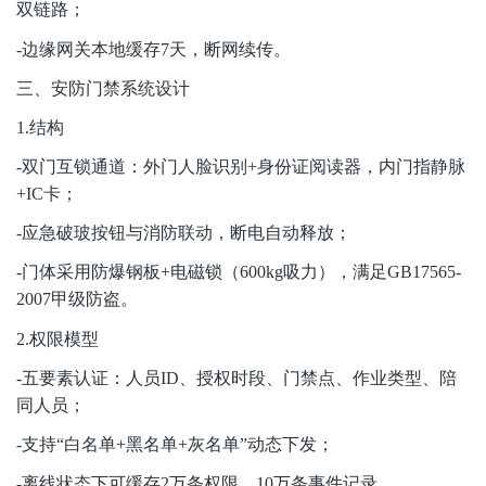
双链路；
-
边缘网关本地缓存7天，断网续传。
三、安防门禁系统设计
1.
结构
-
双门互锁通道：外门人脸识别+身份证阅读器，内门指静脉
+IC卡；
-
应急破玻按钮与消防联动，断电自动释放；
-
门体采用防爆钢板+电磁锁（600kg吸力），满足GB17565-
2007甲级防盗。
2.
权限模型
-
五要素认证：人员ID、授权时段、门禁点、作业类型、陪
同人员；
-
支持“白名单+黑名单+灰名单”动态下发；
-
离线状态下可缓存2万条权限、10万条事件记录。