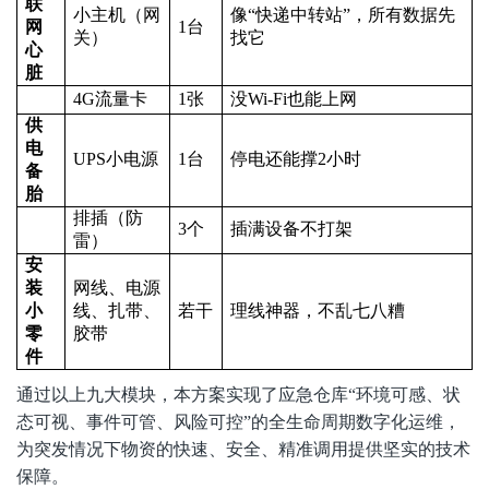
联
小主机（网
像“快递中转站”，所有数据先
网
1
台
关）
找它
心
脏
4G
流量卡
1
张
没Wi-Fi也能上网
供
电
UPS
小电源
1
台
停电还能撑2小时
备
胎
排插（防
3
个
插满设备不打架
雷）
安
装
网线、电源
小
线、扎带、
若干
理线神器，不乱七八糟
零
胶带
件
通过以上九大模块，本方案实现了应急仓库“环境可感、状
态可视、事件可管、风险可控”的全生命周期数字化运维，
为突发情况下物资的快速、安全、精准调用提供坚实的技术
保障。