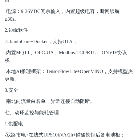
组；
-
电源：9-36VDC冗余输入，内置超级电容，断网续航
≥30s。
2.
边缘软件
-UbuntuCore+Docker
，支持OTA；
-
内置MQTT、OPC-UA、Modbus-TCP/RTU、ONVIF协议
栈；
-
本地AI推理框架：TensorFlowLite+OpenVINO，支持模型热
更新。
3.
安全
-
南北向流量白名单，异常连接自动阻断。
七、动环监控与能耗管理
1.
供配电
-
双路市电+在线式UPS10kVA/2h+磷酸铁锂后备电池柜；