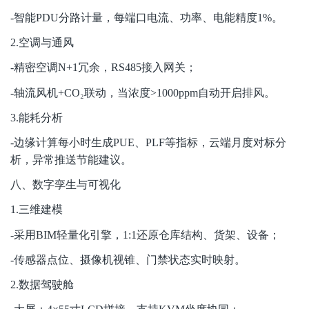
-
智能PDU分路计量，每端口电流、功率、电能精度1%。
2.
空调与通风
-
精密空调N+1冗余，RS485接入网关；
-
轴流风机+CO
₂
联动，当浓度>1000ppm自动开启排风。
3.
能耗分析
-
边缘计算每小时生成PUE、PLF等指标，云端月度对标分
析，异常推送节能建议。
八、数字孪生与可视化
1.
三维建模
-
采用BIM轻量化引擎，1:1还原仓库结构、货架、设备；
-
传感器点位、摄像机视锥、门禁状态实时映射。
2.
数据驾驶舱