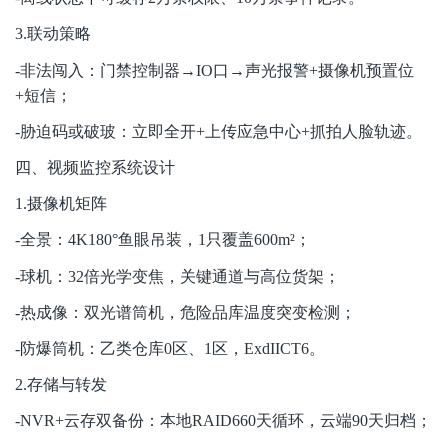
3.
联动策略
-
非法闯入：门禁控制器→IO口→声光报警+摄像机预置位
+短信；
-
胁迫码或破玻：立即全开+上传应急中心+抓拍人脸轨迹。
四、视频监控系统设计
1.
摄像机矩阵
-
全景：4K180°鱼眼吊装，1只覆盖600m²；
-
球机：32倍光学变焦，关键通道与高位货架；
-
热成像：双光谱筒机，危险品库温度突变检测；
-
防爆筒机：乙类仓库0区、1区，ExdIICT6。
2.
存储与转发
-NVR+
云存双备份：本地RAID660天循环，云端90天归档；