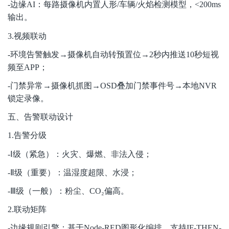
-
边缘AI：每路摄像机内置人形/车辆/火焰检测模型，<200ms
输出。
3.
视频联动
-
环境告警触发→摄像机自动转预置位→2秒内推送10秒短视
频至APP；
-
门禁异常→摄像机抓图→OSD叠加门禁事件号→本地NVR
锁定录像。
五、告警联动设计
1.
告警分级
-
Ⅰ级（紧急）：火灾、爆燃、非法入侵；
-
Ⅱ级（重要）：温湿度超限、水浸；
-Ⅲ
级（一般）：粉尘、CO
₂
偏高。
2.
联动矩阵
-
边缘规则引擎：基于Node-RED图形化编排，支持IF-THEN-