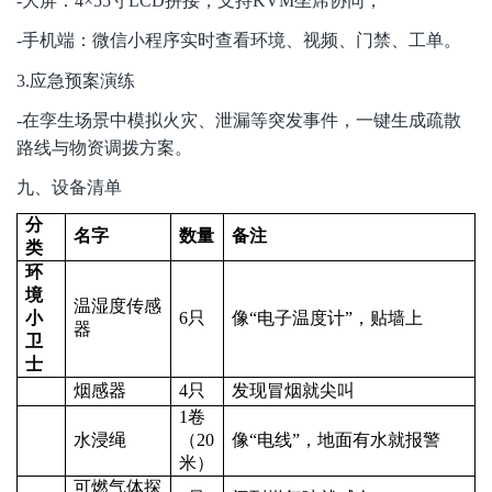
-
大屏：4×55寸LCD拼接，支持KVM坐席协同；
-
手机端：微信小程序实时查看环境、视频、门禁、工单。
3.
应急预案演练
-
在孪生场景中模拟火灾、泄漏等突发事件，一键生成疏散
路线与物资调拨方案。
九、设备清单
分
名字
数量
备注
类
环
境
温湿度传感
小
6
只
像“电子温度计”，贴墙上
器
卫
士
烟感器
4
只
发现冒烟就尖叫
1
卷
水浸绳
（20
像“电线”，地面有水就报警
米）
可燃气体探