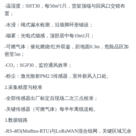
-
温湿度：SHT30，每50m²1只，货架顶端与回风口交错布
置；
-
水浸：绳式漏水检测，沿墙脚环形铺设；
-
烟雾：光电式烟感，顶部居中每10m1只；
-
可燃气体：催化燃烧/红外双鉴，距地面0.3m，危险品区加
密至5m；
-CO
₂
：SGP30，监控通风效率；
-
粉尘：激光散射PM2.5传感器，室外新风入口处。
2.
采集精度与校准
-
全部传感器出厂标定后现场二次三点校准；
-
关键传感器（可燃气体）每半年离线送检。
3.
数据链路
-RS-485(Modbus-RTU)
与LoRaWAN混合组网，关键区域冗余