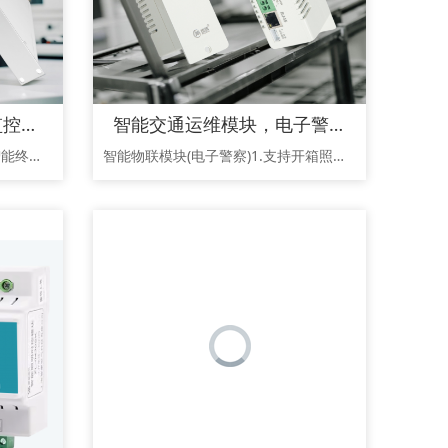
4网18串动变电站动环监控主机、采集采集器、IED智能终端、规约管理机、协约转换器
智能交通运维模块，电子警察智能模块、路口智能终端，5路交流控制模块
变电站物联监控主机,电鸿物联智能终端NWL-P9200——让任何站点秒变“智慧节点”一、场景用途•通信基站、电力机房、光伏箱变、泵房、仓库、冷链车厢、户外机柜等无人值守场景•需把“市电/电池/门禁/水浸/温湿度/摄像头/风扇/加热器/告警灯”等一次接入，统一上云管理的项目•既有老旧站点“0改动”升级，也适用于新建站“一步到位”建设二、产品特点1.全接口：市电AC220V、备电DC12V、电池三电源
智能物联模块(电子警察)1.支持开箱照明、暴力开门检测；2.支持箱体温度检测、箱体湿度检测，震动检测；3.支持电源远程状态检测，支持市电断电告警：4.支持设备续航，当供电电源断电时，设备可继续工作，时间不低于10秒；5.支持对前端状态信息显示功能查询：6.支持市电电流、电压检测；环境温湿度；7.箱门开启情况；IP地址；电源输出状态、网口状态信息；8.具有RS485数据通讯接口，具有功能扩展能力