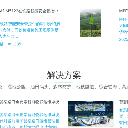
I-M5122在铁路智能安全管控中
MP
MP
2在铁路智能安全管控中的应用介绍摘
太阳
的命脉，而铁路道路施工现场则是
伏转化
力的监...
2025
部
335
解决方案
道路、湿地公园、油田码头、森林防护，地铁隧道、综合管廊，高
警察路口全要素智能物联运维系统
智慧
智慧
警察路口全要素智能物联运维系统
要：
针对当前电子警察路口运维管理粗
管网
核心痛点，创新性地提出以“智能