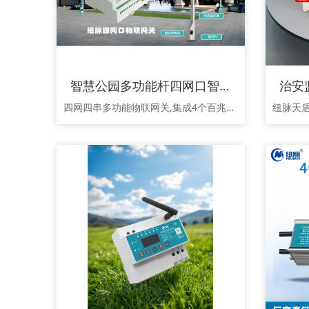
智慧公园多功能杆四网口智慧网关，综合杆网关，智慧灯杆网关、多杆合一边缘网关NWG-N6800
四网四串多功能物联网关,集成4个百兆网口、4个RS485，2个USB，4个DI，4个DO12V，6个DO220V，2路调光，及全方位环境监测（门禁/水浸/烟雾/消防/市电/网络）。支持定时、远程、场景及智能联动控制，兼容主流协议（MQTT/TCP/HTTP/SNMP等），配备0.96寸屏与WEB双配置界面。一机