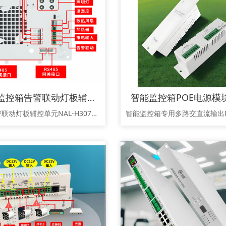
智能监控箱告警联动灯板辅控单元-智慧箱柜”神经中枢”和“智慧管家”
纽脉告警联动灯板辅控单元NAL-H307产品规格书 智能箱柜全能守护者，纽脉告警联动灯板NAL-H307是一款高度集成的智能监控箱辅控单元。它集环境监测、设备控制与安全告警于一体，通过温湿度、光感及门磁探测，智能驱动照明、风扇及加热设备，并提供RS485接口连接物联网关与智能电闸。其一体化顶部设计安装便捷，为箱内设备提供稳定可靠的运行环境与智能化管理，是实现无人值守运维的理想解决方案1.产品概述1