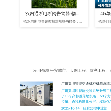
双网通断电断网告警器-物联网关，4G断电告警器、4G断网告警器,断电告警装置，断网告警装置
4G双网断电告警控制器规格书摘要：本控制器集成4G/有线双网通信，实现远程通断电控制、市电掉电/断网告警及自修复。具备自动重合闸、过欠压及漏电保护(63A/30mA)，保障关键设备(如基站、安防)电力安全，支持165-265V宽压输入，提升运维效率与可靠性。一、产品概述本控制器专为高可靠性供电场景设计，提供远程管理、多重保护与实时告警功能，确保关键设备（如通信基站、安防监控、数据中心边缘节点）的持
应用领域 平安城市、天网工程、雪亮工程
广州黄埔智能交通机柜机箱系统
广州黄埔区智能交通系统升级工
了15个高标准落地机柜、60个方
控箱。通过构建此分层、模块化的户
2025-10-14
纽脉监控事业部