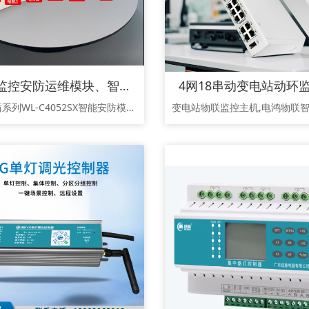
治安监控安防运维模块、智能物联模块、智能监控箱模块，断电断网模块、断电断网告警器
纽脉天盾系列WL-C4052SX智能安防模块专为雪亮工程、平安城市、天网工程等场景研发，攻克市电中断、设备宕机、网络瘫痪三大行业痛点。创新融合4路电源输入毫秒级检测+6路智能输出负载保护，支持光猫/交换机/摄像机全链路自愈。搭载RS485+DC12VMODBUS扩展接口，无缝接入温湿度/门禁/告警等8类设备，0.96寸液晶屏+10状态指示灯实现设备健康全景可视。PC阻燃外壳抵御30℃~75℃严苛环境，通过MQTT/SNMP/HTTP多协议构建智能运维中枢，显著降低监控盲区率达92%