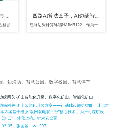
8路集中控制器，路灯控制器、8回路控制器，照明控制器，智能路灯控制柜模块
四路AI算法盒子，AI边缘智能终端，AI边缘分析盒，AI算力终端，铁路监控算力盒
8路集中控制器、照明集中控制 规格参数设备名称：8路集中控制器设备型号：NKZ-D2822LD16安装方式：导轨式场景用途智慧场景核心枢纽智能楼宇照明/窗帘联动机房设备时序管理展厅多媒体设备集控消防应急电源强切系统安防设备联动触发核心特性项目规格控制通道8路独立继电器输出负载能力16A/路（阻性负载，AC 250V）安装方式标准35mm导轨（DIN EN 60715）显示界面3.5英寸TFT彩色液
纽脉边缘计算终端NAIM5122，作为一款集强大AI算力、丰富接口与工业级可靠性于一体的智能设备，为铁路现场作业安全提供了革命性的解决方案。本方案基于铁路站点现有基础设施（4路400万像素球机），通过部署NAI-M5122边缘智能终端，实现对“人员非法上道”、“未穿反光衣”、“作业期间使用手机”等核心违规行为的智能识别、实时报警与联动控制，从而构筑一道基于边缘智能的坚实安全防线，显著提升铁路运营与施工的安全管理水平。
园、边海防、智慧公园、数字校园、智慧停车
边缘网关·矿山智能化升级、数字化矿山、智能化矿山
边缘网关·矿山智能化升级方案——让基础设施更智能，让运维
 本方案基于纽脉“双网双电双平台”核心技术，为张村煤矿设
端-边-云”一体化架构。针对安全盲...
-03-05
张国聚
207