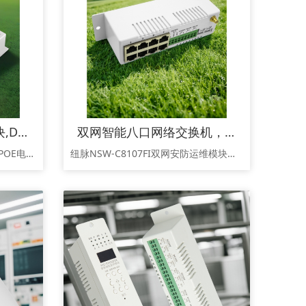
智能监控箱POE电源模块,DC48V60W开关电源,网线供电电源、POE交换机电源、大功率POE电源
双网智能八口网络交换机，8网口安防运维模块、故障诊断告警交换机
智能监控箱专用多路交直流输出POE电源模块规格书摘要NSP-C4860AD是一款专为智能监控箱、网络接入点及物联网边缘设备设计的模块化集成电源。本产品创新性地将POE供电、AC/DC配电管理集于一体，提供4路隔离DC48V/60W总功率的POE输出和3路AC220V备用输出。其采用翻转式接线端子与免螺丝安装设计，极大简化了现场安装与维护流程，并具备全面的短路、过载保护及PC阻
纽脉NSW-C8107FI双网安防运维模块，专为安防监控系统定制。核心支持市电AC220V掉电即时告警；集成8网口交换与4G/有线双网备份，断网秒级切换；提供1路AC220V输入+1路继电器控制输出及DC12V供电输入，实现设备集中启停。精准定位：市电掉电告警与网络保障在视频监控、户外设备箱等场景中，市电突发断电是导致系统停机的首要风险，