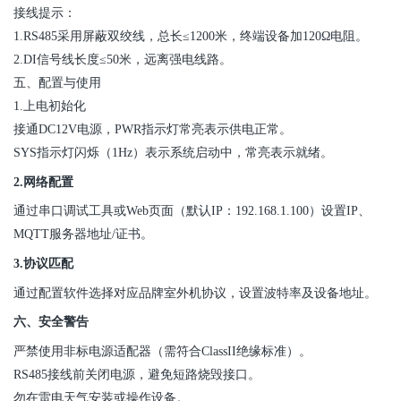
接线提示：
1.
RS485采用屏蔽双绞线，总长≤1200米，终端设备加120Ω电阻。
2.
DI信号线长度≤50米，远离强电线路。
五、配置与使用
1.上电初始化
接通DC12V电源，PWR指示灯常亮表示供电正常。
SYS指示灯闪烁（1Hz）表示系统启动中，常亮表示就绪。
2.网络配置
通过串口调试工具或Web页面（默认IP：192.168.1.100）设置IP、
MQTT服务器地址/证书。
3.协议匹配
通过配置软件选择对应品牌室外机协议，设置波特率及设备地址。
六、安全警告
严禁使用非标电源适配器（需符合
ClassII
绝缘标准）。
RS485接线前关闭电源，避免短路烧毁接口。
勿在雷电天气安装或操作设备。