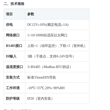
二、技术规格
项目
参数
供电
DC12V±10%(额定电流≥1A)
网络接口
1×10/100M自适应以太网口
RS485接口
上联×1（
动环监控
）
,
下联×3（室外机）
DI输入
3路（干接点，支持0-24V信号）
温湿度接口
3×RS485（Modbus-RTU协议）
安装方式
标准35mmDIN导轨
工作环境
-10℃~55℃,20%~90%RH
防护等级
IP20（室内安装）