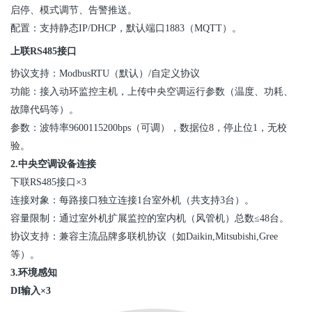
启
停、模式调节、告警推送。
配置：支持静态IP/DHCP，默认端口1883（MQTT）。
上联RS485接口
协议支持：
ModbusRTU
（默认）/自定义协议
功能：
接入动环监控
主机，上传
中央空调
运行参数（温度、功耗、
故障代码等）。
参数：波特率9600115200bps（可调），数据位8，停止位1，无校
验。
2.
中央空调
设备连接
下联RS485接口×3
连接对象：每路接口独立连接1台室外机（共支持3台）。
容量限制：通过室外机扩展监控的室内机（风管机）总数≤48台。
协议支持：兼容主流品牌多联机协议（如
Daikin,Mitsubishi,Gree
等）。
3.环境感知
DI输入×3