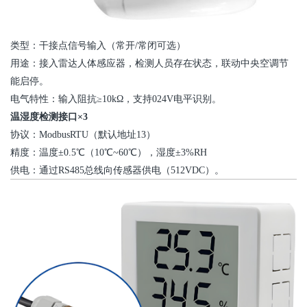
类型：干接点信号输入（常开/常闭可选）
用途：接入雷达人体感应器，检测人员存在状态，联动
中央空调
节
能启停。
电气特性：输入阻抗≥10kΩ，支持024V电平识别。
温湿度检测接口×3
协议：
ModbusRTU
（默认地址13）
精度：温度±0.5℃（10℃~60℃），湿度±3%RH
供电：通过RS485总线向传感器供电（512VDC）。