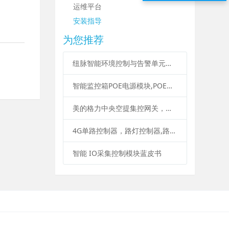
运维平台
安装指导
为您推荐
纽脉智能环境控制与告警单元构建智能箱柜的“神经中枢”与“智慧管家”
智能监控箱POE电源模块,POE交换机电源、大功率POE电源说明书
美的格力中央空提集控网关，多联机空调网关、中央空调网关
4G单路控制器，路灯控制器,路灯调光光控制器、照明控制
智能 IO采集控制模块蓝皮书