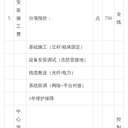
安
装
全
5
施
分项报价：
点
750
线
工
费
基础施工（立杆/箱体固定）
设备安装调试（含防雷接地）
线缆敷设（光纤/电力）
系统联调（网络+平台对接）
1年维护保障
中
心
控
管
制