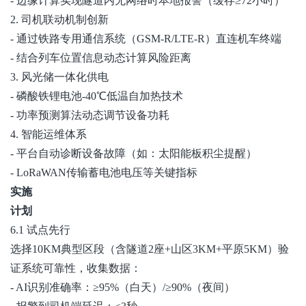
- 边缘计算实现隧道内无网络时本地报警（缓存≥72小时）
2. 司机联动机制创新
- 通过铁路专用通信系统（GSM-R/LTE-R）直连机车终端
- 结合列车位置信息动态计算风险距离
3. 风光储一体化供电
- 磷酸铁锂电池-40℃低温自加热技术
- 功率预测算法动态调节设备功耗
4. 智能运维体系
- 平台自动诊断设备故障（如：太阳能板积尘提醒）
-
LoRaWAN
传输蓄电池电压等关键指标
实施
计划
6.1 试点先行
选择10KM典型区段（含隧道2座+山区3KM+平原5KM）验
证系统可靠性，收集数据：
- AI识别准确率：≥95%（白天）/≥90%（夜间）