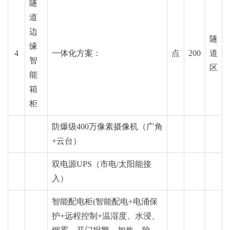
隧
道
边
隧
缘
4
一体化方案：
点
200
道
智
区
能
箱
柜
防爆级
400
万像
素摄像机（广角
+云台）
双电源UPS（市电/太阳能接
入）
智能配电柜(智能配电+电
涌保
护
+远程控制+温湿度、水浸、