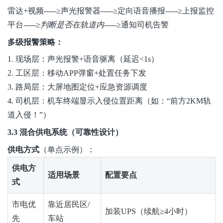
雷达+视频-----≥声光报警器-----≥定向语音播报-----≥
上报监控
平台-----≥
判断是否在轨道内
-----≥通知司机告警
多级报警策略：
1. 现场层：声光报警+语音驱离（延迟<1s）
2. 工区层：移动APP
弹窗
+处置任务下发
3. 路局层：大屏地图定位+应急资源调度
4. 司机层：机车终端显示入侵位置距离（如：“前方2KM轨
道入侵！”）
3.3 混合供电系统（可靠性设计）
供电方式
（单点示例）：
供电方
适用场景
配置要点
式
市电优
靠近居民区/
加装UPS（续航≥4小时）
先
车站