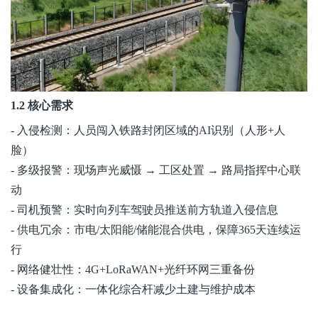
1.2 核心需求
- 入侵检测：人员闯入铁路封闭区域的AI识别（人形+人
脸）
- 多级报警：现场声光威慑 → 工区处置 → 路局指挥中心联
动
- 司机预警：实时向列车驾驶员推送前方轨道入侵信息
- 供电冗余：市电/太阳能/储能混合供电，保障365天连续运
行
- 网络健壮性：4G+LoRaWAN+光纤环网三重备份
- 设备集成化：一体化综合
杆减少
土建与维护成本