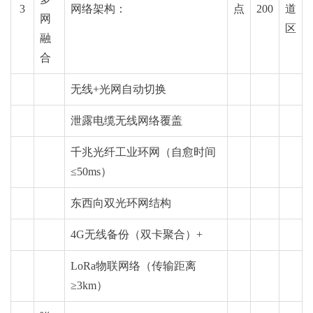
3
网络架构：
点
200
道
网
区
融
合
无线+光网自动切换
泄露电缆无线网络覆盖
千兆光纤工业环网（自愈时间
≤50ms）
东西向双
光环网
结构
4G无线备份（双卡聚合）+
LoRa
物联网络
（传输距离
≥3km）