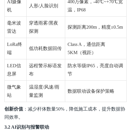
AI摄像
400
万像
素，-40℃~+70℃宽
人形/人脸识别
机
温，IP68
毫米波
穿透雨雾/黑夜
探测距离200m，精度±0.5m
雷达
探测
LoRa终
Class A，通信距离
低功耗数据回传
端
5KM（视距）
LED信
远程警示标语发
防水等级IP65，亮度自动调
息屏
布
节
微气象
温湿度/风速/雨
数据联动设备保护策略
站
量监测
创新价值
：减少杆体数量50%，降低施工成本，提升数据协
同效率。
3.2 AI识别与报警联动