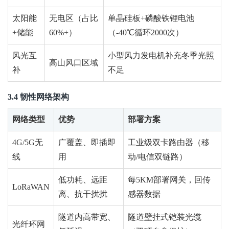
太阳能
无电区（占比
单晶硅板+磷酸铁锂电池
+储能
60%+）
（-40℃循环2000次）
风光互
小型风力发电机补充冬季光照
高山风口区域
补
不足
3.4 韧性网络架构
网络类型
优势
部署方案
4G/5G无
广覆盖、即插即
工业级双卡路由器（移
线
用
动/
电信双
链路）
低功耗、远距
每5KM部署网关，回传
LoRaWAN
离、抗
干扰
扰
感器数据
隧道内高带宽、
隧道
壁挂式铠装光缆
光纤环网