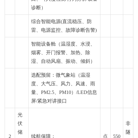
诊断）
综合智能电源(直流稳压、防
雷、电源监控、故障诊断告警)
智能设备舱（温湿度、水浸、
烟雾、开门报警、加热、除
湿、自动风扇、振动、倾斜）
选配预留：微气象站（温湿
度、大气压、风力、风速、雨
量、PM2.5、PM10）/LED信息
屏/紧急对讲接口
光
伏
非
储
隧
2
续航保障：
点
550