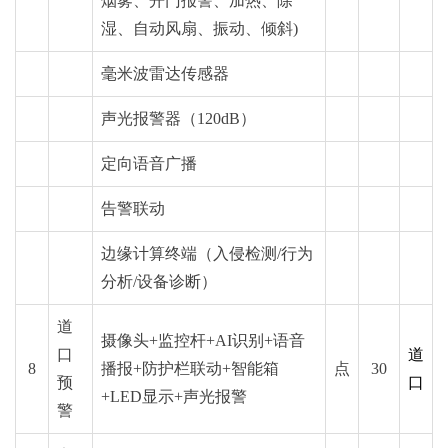
烟雾、开门报警、加热、除
湿、自动风扇、振动、倾斜)
毫米波雷达传感器
声光报警器（120dB）
定向语音广播
告警联动
边缘计算终端（入侵检测/行为
分析/设备诊断）
道
摄像头+监控杆+AI识别+语音
口
道
8
播报+防护栏联动+智能箱
点
30
预
口
+LED显示+声光报警
警