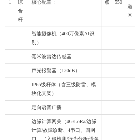
1
综
核心配置：
点
550
道
合
区
杆
智能摄像机（400
万像
素AI识
别）
毫米波雷达传感器
声光报警器（120dB）
IP65级杆体（含三级防雷、模
块化支架）
定向语音广播
边缘计算网关（4G/LoRa/边缘
计算/故障诊断、4串口、四网
口、（入侵检测/行为分析/设备