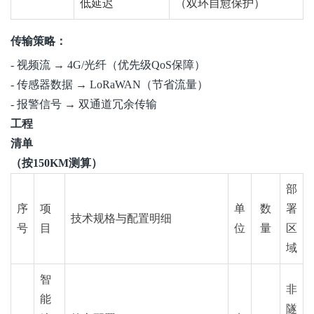
低延迟
（双环自愈保护）
传输策略：
- 视频流 → 4G/光纤（优先级QoS保障）
- 传感器数据 →
LoRaWAN
（节省流量）
- 报警信号 → 双通道冗余传输
工程
清单
（按150KM测算）
部
序
项
单
数
署
技术规格与配置明细
号
目
位
量
区
域
智
非
能
隧