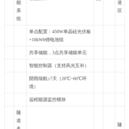
能
道
系
区
统
单点配置：450W单晶硅
光伏板
+10kWh锂电池组
共享储能，3点共享储能单元
智能控制器（支持风光互补）
阴雨续航≥7天（20℃~60℃环
境）
远程能源监控模块
隧
道
隧
多