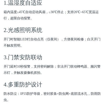
1.温湿度自适应
箱内温度≥45℃自动启动风扇，≤30℃停止；支持20℃~65℃宽温运
行，超限自动报警。
2.光感照明系统
开门时智能LED灯自动点亮（仅夜间），方便夜间检修；白天开门
不触发照明。
3.门禁安防联动
开门延时10秒报警，支持密码解除；非法开门联动蜂鸣器、频闪警
示灯，并触发摄像机抓拍。
4.多重防护设计
防水防尘：IP55防护等级，密封胶条+防虫网+底部流水孔，防雨防
虫。