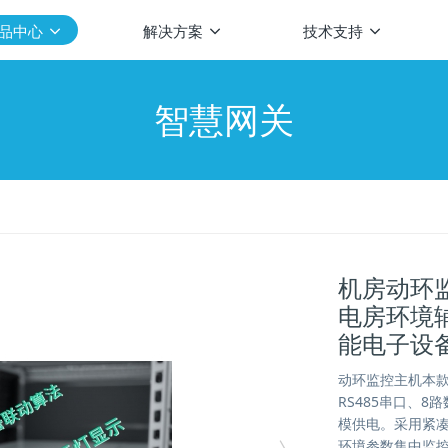
品中心
解决方案
技术支持
智慧网关
机房动环
电房环境
能电子设
动环监控主机本款
RS485串口、8
模供电。采用紧
环境参数集中监控