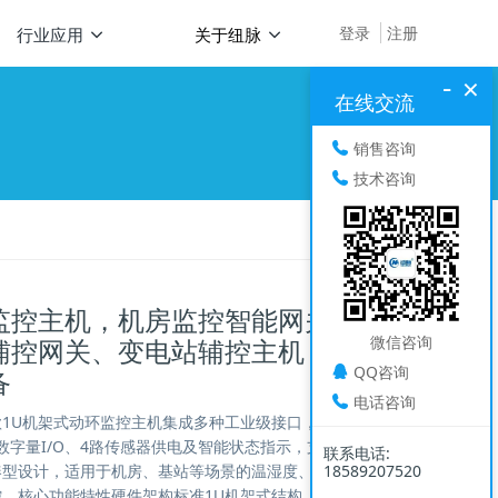
登录
注册
行业应用
关于纽脉
-
×
在线交流
销售咨询
技术咨询
监控主机，机房监控智能网关，配
微信咨询
辅控网关、变电站辅控主机，IED智
QQ咨询
备
电话咨询
1U机架式动环监控主机集成多种工业级接口，配备4路
路数字量I/O、4路传感器供电及智能状态指示，支持AC/DC双
联系电话:
凑型设计，适用于机房、基站等场景的温湿度、水浸、烟感等
18589207520
。核心功能特性硬件架构标准1U机架式结构