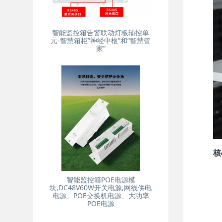
智能监控箱告警联动灯板辅控单
元-智慧箱柜”神经中枢”和“智慧管
家”
核
智能监控箱POE电源模
块,DC48V60W开关电源,网线供电
电源、POE交换机电源、大功率
POE电源