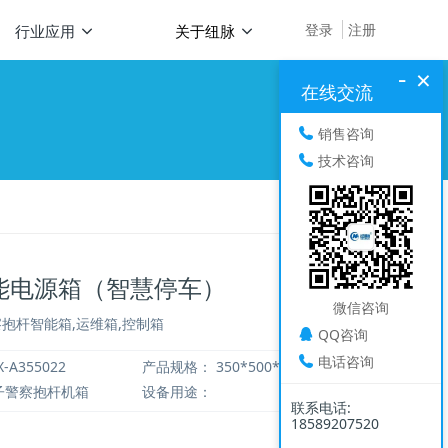
登录
注册
行业应用
关于纽脉
-
×
在线交流
销售咨询
技术咨询
能电源箱（智慧停车）
微信咨询
警察抱杆智能箱,运维箱,控制箱
QQ咨询
电话咨询
-A355022
产品规格：
350*500*220
子警察抱杆机箱
设备用途：
联系电话:
18589207520